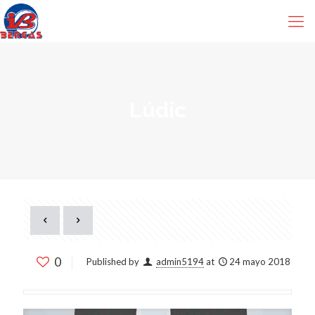
Lúdic
0
Published by
admin5194
at
24 mayo 2018