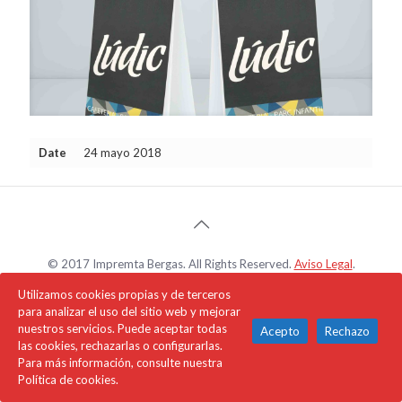
Date
24 mayo 2018
© 2017 Impremta Bergas. All Rights Reserved.
Aviso Legal
.
Política de Privacidad
.
Política de cookies.
Web design
Utilizamos cookies propias y de terceros
Bestarddisseny
para analizar el uso del sitio web y mejorar
nuestros servicios. Puede aceptar todas
Acepto
Rechazo
las cookies, rechazarlas o configurarlas.
Para más información, consulte nuestra
Política de cookies.