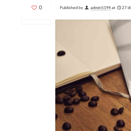
0
Published by
admin5194
at
27 d